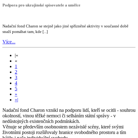
Podpora pro ukrajinské spisovatele a umělce
Nadační fond Charon se stejně jako jiné spřízněné aktivity v současné době
snaží pomáhat tam, kde [...]
Více...
|«
«
1
2
3
4
5
»
»|
Nadační fond Charon vznikl na podporu lidí, kteří se ocitli - souhrou
okolností, vinou těžké nemoci či selháním státní správy - v
nedůstojných existenčních podmínkách.
Věnuje se především osobnostem nezávislé scény, které svými
životními postoji rozšiřovaly hranice svobodného prostoru a tím
hájily i naše individuální svobody.